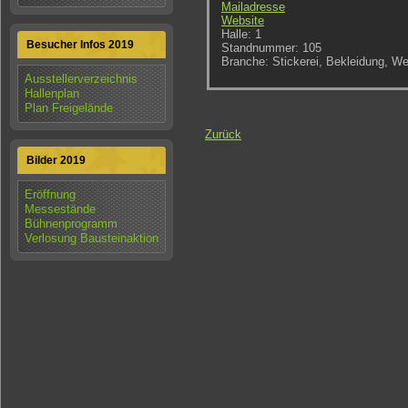
Mailadresse
Website
Halle: 1
Besucher Infos 2019
Standnummer:
105
Branche:
Stickerei, Bekleidung, We
Ausstellerverzeichnis
Hallenplan
Plan Freigelände
Zurück
Bilder 2019
Eröffnung
Messestände
Bühnenprogramm
Verlosung Bausteinaktion