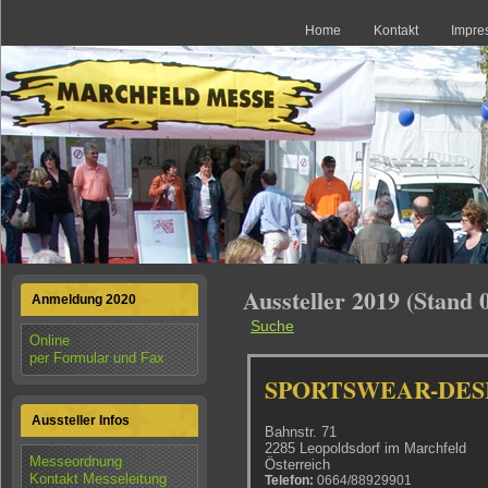
Home
Kontakt
Impre
Aussteller 2019 (Stand 
Anmeldung 2020
Suche
Online
per Formular und Fax
SPORTSWEAR-DESIGN
Aussteller Infos
Bahnstr. 71
2285 Leopoldsdorf im Marchfeld
Messeordnung
Österreich
Kontakt Messeleitung
Telefon:
0664/88929901